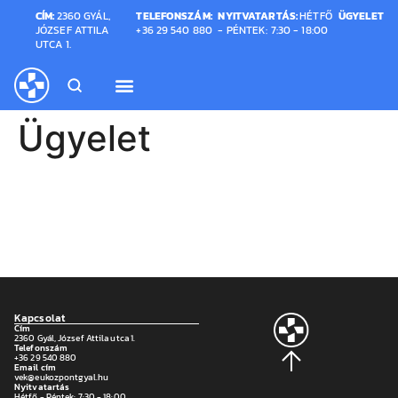
CÍM:
2360 GYÁL,
TELEFONSZÁM:
NYITVATARTÁS:
HÉTFŐ
ÜGYELET
JÓZSEF ATTILA
+36 29 540 880
- PÉNTEK: 7:30 - 18:00
UTCA 1.
Ügyelet
Kapcsolat
Cím
2360 Gyál, József Attila utca 1.
Telefonszám
+36 29 540 880
Email cím
vek@eukozpontgyal.hu
Nyitvatartás
Hétfő - Péntek: 7:30 - 18:00