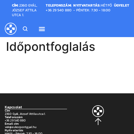
CÍM:
2360 GYÁL,
TELEFONSZÁM:
NYITVATARTÁS:
HÉTFŐ
ÜGYELET
JÓZSEF ATTILA
+36 29 540 880
- PÉNTEK: 7:30 - 18:00
UTCA 1.
Időpontfoglalás
Kapcsolat
Cím
2360 Gyál, József Attila utca 1.
Telefonszám
+36 29 540 880
Email cím
vek@eukozpontgyal.hu
Nyitvatartás
Hétfő - Péntek: 7:30 - 18:00