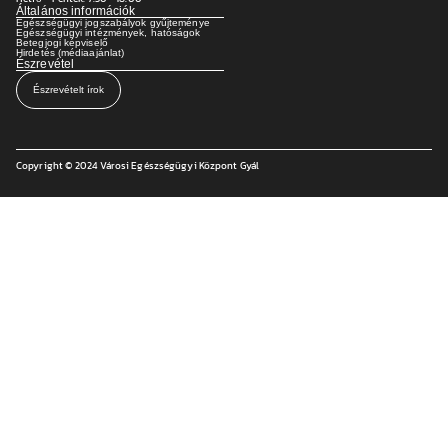
Általános információk
Egészségügyi jogszabályok gyűjteménye
Egészségügyi intézmények, hatóságok
Betegjogi képviselő
Hirdetés (médiaajánlat)
Észrevétel
Észrevételt írok
Copyright © 2024 Városi Egészségügyi Központ Gyál