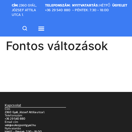
CÍM:
2360 GYÁL,
TELEFONSZÁM:
NYITVATARTÁS:
HÉTFŐ
ÜGYELET
JÓZSEF ATTILA
+36 29 540 880
- PÉNTEK: 7:30 - 18:00
UTCA 1.
Fontos változások
Kapcsolat
Cím
2360 Gyál, József Attila utca 1.
Telefonszám
+36 29 540 880
Email cím
vek@eukozpontgyal.hu
Nyitvatartás
Hétfő - Péntek: 7:30 - 18:00